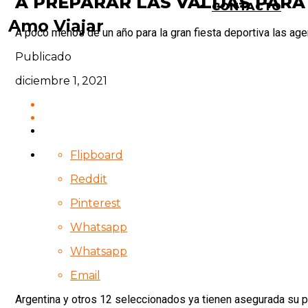
A PREPARAR LAS VALIJAS PARA
CONTACTO
Amo Viajar
A poco menos de un año para la gran fiesta deportiva las ag
Publicado
diciembre 1, 2021
Flipboard
Reddit
Pinterest
Whatsapp
Whatsapp
Email
Argentina y otros 12 seleccionados ya tienen asegurada su p