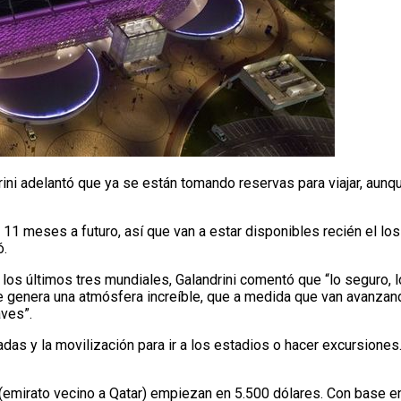
rini adelantó que ya se están tomando reservas para viajar, aun
e 11 meses a futuro, así que van a estar disponibles recién el l
ó.
os últimos tres mundiales, Galandrini comentó que “lo seguro, lo 
 se genera una atmósfera increíble, que a medida que van avanzan
aves”.
adas y la movilización para ir a los estadios o hacer excursione
 (emirato vecino a Qatar) empiezan en 5.500 dólares. Con base e