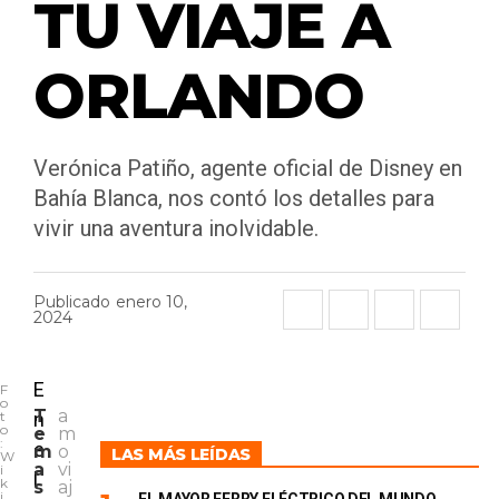
TU VIAJE A
ORLANDO
Verónica Patiño, agente oficial de Disney en
Bahía Blanca, nos contó los detalles para
vivir una aventura inolvidable.
Publicado
enero 10,
2024
E
F
o
T
a
t
n
o
e
m
:
e
m
o
LAS MÁS LEÍDAS
W
a
vi
i
l
k
s
aj
i