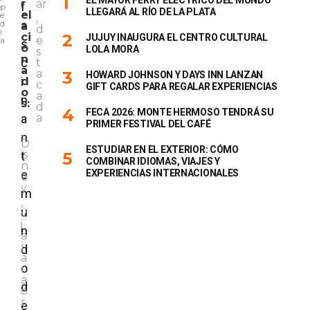
EL MAYOR FERRY ELÉCTRICO DEL MUNDO
r
ar
f
p
LLEGARÁ AL RÍO DE LA PLATA
el
e
,
d
a
a
d
i
ci
JUJUY INAUGURA EL CENTRO CULTURAL
e
a
s
o
LOLA MORA
s
n
c
t
a
a
HOWARD JOHNSON Y DAYS INN LANZAN
i
d
c
GIFT CARDS PARA REGALAR EXPERIENCIAS
o
a
n
s:
d
FECA 2026: MONTE HERMOSO TENDRÁ SU
a
a
PRIMER FESTIVAL DEL CAFÉ
,
n
D
ESTUDIAR EN EL EXTERIOR: CÓMO
is
t
COMBINAR IDIOMAS, VIAJES Y
n
e
EXPERIENCIAS INTERNACIONALES
e
y
m
,
u
v
i
n
a
j
d
a
o
r
a
d
o
r
e