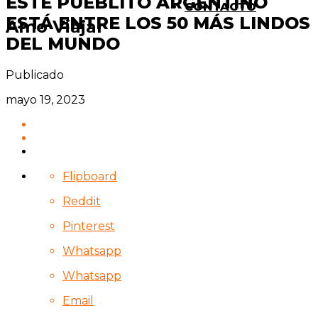
ESTE PUEBLITO ARGENTINO
CONTACTO
ESTÁ ENTRE LOS 50 MÁS LINDOS
Amo Viajar
DEL MUNDO
Publicado
mayo 19, 2023
Flipboard
Reddit
Pinterest
Whatsapp
Whatsapp
Email