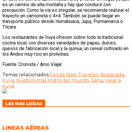
es un camino de alta montaña y hay que conducir con
precaución. Como la vía es irregular, se recomienda realizar el
trayecto en camioneta o 4×4. También se puede llegar en
transporte público desde Humahuaca, Jujuy, Purmamarca o
Tilcara.
Los restaurantes de Iruya ofrecen sobre todo la tradicional
cocina local, con diversas variedades de papas, dulces,
quesos de fabricación local y la quinua, un cereal cultivado en
los Andes muy rico en proteínas.
Fuente: Cronista / Amo Viajar
Temas relacionados:
Condé Nast Traveler
,
destacada
,
iruya
,
pueblos más lindos del mundo
,
Salta
,
viajar a
iruya
LAS MÁS LEÍDAS
LINEAS AÉREAS