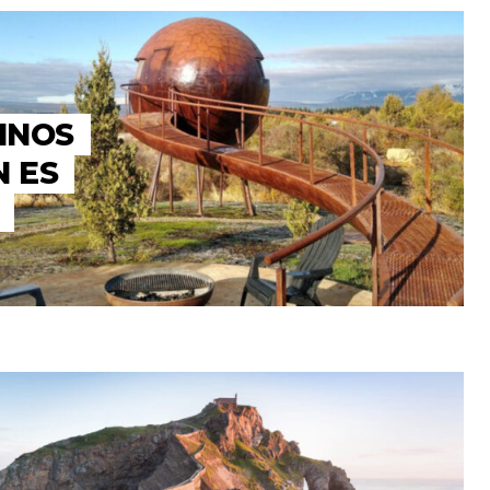
INOS
 ES