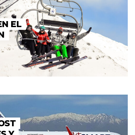
EN EL
N
OST
S Y