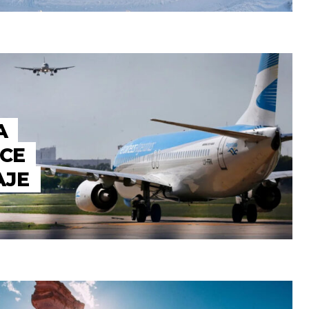
A
ECE
AJE