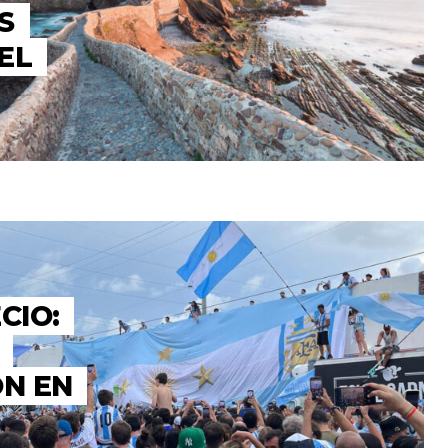
S
 EL
CIO:
ÓN EN