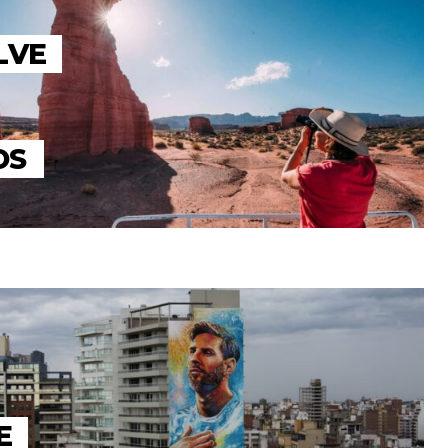
LVE
OS
E