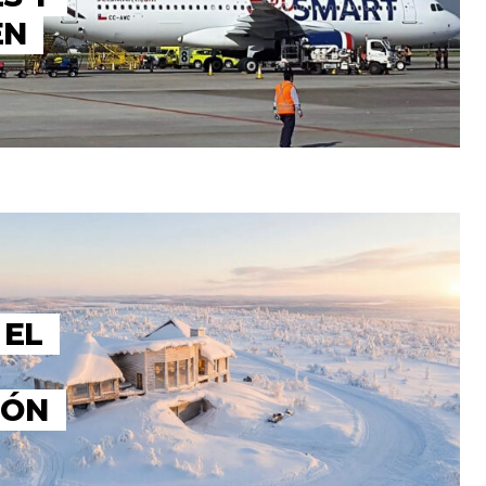
EN
 EL
IÓN