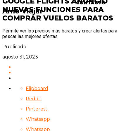
GOOGLE FLIGHTS ANUNCIÓ
CONTACTO
NUEVAS FUNCIONES PARA
Amo Viajar
COMPRAR VUELOS BARATOS
Permite ver los precios más baratos y crear alertas para
pescar las mejores ofertas.
Publicado
agosto 31, 2023
Flipboard
Reddit
Pinterest
Whatsapp
Whatsapp