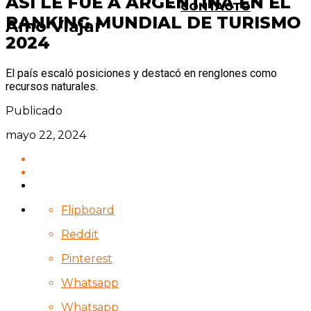
ASÍ LE FUE A ARGENTINA EN EL
CONTACTO
RANKING MUNDIAL DE TURISMO
Amo Viajar
2024
El país escaló posiciones y destacó en renglones como
recursos naturales.
Publicado
mayo 22, 2024
Flipboard
Reddit
Pinterest
Whatsapp
Whatsapp