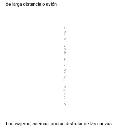
de larga distancia o avión.
F
o
t
o
:
G
o
b
i
e
r
n
o
d
e
R
í
o
N
e
g
r
o
Los viajeros, además, podrán disfrutar de las nuevas