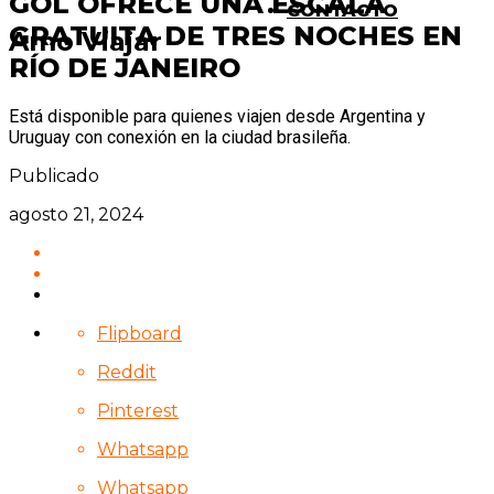
GOL OFRECE UNA ESCALA
CONTACTO
GRATUITA DE TRES NOCHES EN
Amo Viajar
RÍO DE JANEIRO
Está disponible para quienes viajen desde Argentina y
Uruguay con conexión en la ciudad brasileña.
Publicado
agosto 21, 2024
Flipboard
Reddit
Pinterest
Whatsapp
Whatsapp