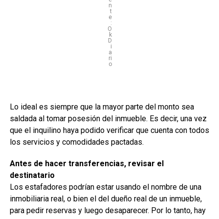
n
t
e
:
O
k
D
i
a
ri
o
Lo ideal es siempre que la mayor parte del monto sea
saldada al tomar posesión del inmueble. Es decir, una vez
que el inquilino haya podido verificar que cuenta con todos
los servicios y comodidades pactadas.
Antes de hacer transferencias, revisar el
destinatario
Los estafadores podrían estar usando el nombre de una
inmobiliaria real, o bien el del dueño real de un inmueble,
para pedir reservas y luego desaparecer. Por lo tanto, hay