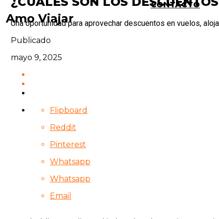
¿CUÁLES SON LOS DESCUENTOS 
CONTACTO
Amo Viajar
Una oportunidad para aprovechar descuentos en vuelos, aloj
Publicado
mayo 9, 2025
Flipboard
Reddit
Pinterest
Whatsapp
Whatsapp
Email