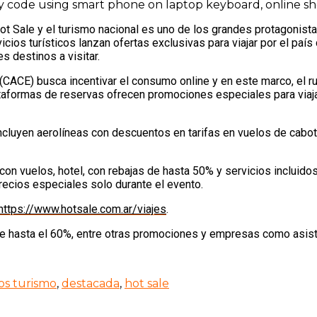
ty code using smart phone on laptop keyboard, online s
ot Sale y el turismo nacional es uno de los grandes protagonist
cios turísticos lanzan ofertas exclusivas para viajar por el país
s destinos a visitar.
 (CACE) busca incentivar el consumo online y en este marco, el r
lataformas de reservas ofrecen promociones especiales para via
ncluyen aerolíneas con descuentos en tarifas en vuelos de cabot
con vuelos, hotel, con rebajas de hasta 50% y servicios inclui
recios especiales solo durante el evento.
https://www.hotsale.com.ar/viajes
.
 hasta el 60%, entre otras promociones y empresas como asisten
s turismo
,
destacada
,
hot sale