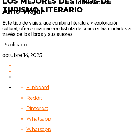
LOS MEJORES DESTINOS DE
CONTACTO
TURISMO LITERARIO
Amo Viajar
Este tipo de viajes, que combina literatura y exploración
cultural, ofrece una manera distinta de conocer las ciudades a
través de los libros y sus autores.
Publicado
octubre 14, 2025
Flipboard
Reddit
Pinterest
Whatsapp
Whatsapp