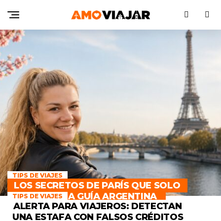
TIPS DE VIAJES
LOS SECRETOS DE PARÍS QUE SOLO
CONOCE UNA GUÍA ARGENTINA
TIPS DE VIAJES
ALERTA PARA VIAJEROS: DETECTAN
UNA ESTAFA CON FALSOS CRÉDITOS