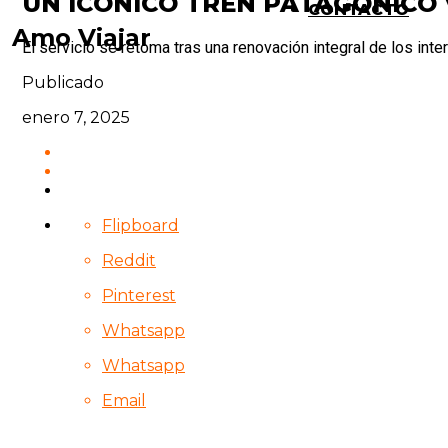
UN ICÓNICO TREN PATAGÓNICO 
CONTACTO
Amo Viajar
El servicio se retoma tras una renovación integral de los inte
Publicado
enero 7, 2025
Flipboard
Reddit
Pinterest
Whatsapp
Whatsapp
Email