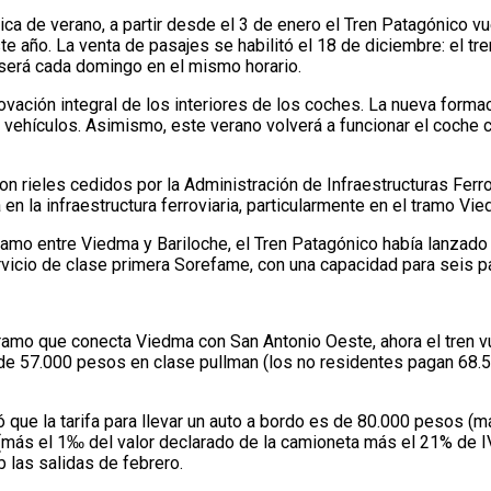
ca de verano, a partir desde el 3 de enero el Tren Patagónico vu
e año. La venta de pasajes se habilitó el 18 de diciembre: el tren
so será cada domingo en el mismo horario.
novación integral de los interiores de los coches. La nueva for
vehículos. Asimismo, este verano volverá a funcionar el coche ci
con rieles cedidos por la Administración de Infraestructuras Ferr
en la infraestructura ferroviaria, particularmente en el tramo V
amo entre Viedma y Bariloche, el Tren Patagónico había lanzado
ervicio de clase primera Sorefame, con una capacidad para seis
l tramo que conecta Viedma con San Antonio Oeste, ahora el tren v
es de 57.000 pesos en clase pullman (los no residentes pagan 68
ó que la tarifa para llevar un auto a bordo es de 80.000 pesos (
más el 1‰ del valor declarado de la camioneta más el 21% de IVA
 las salidas de febrero.