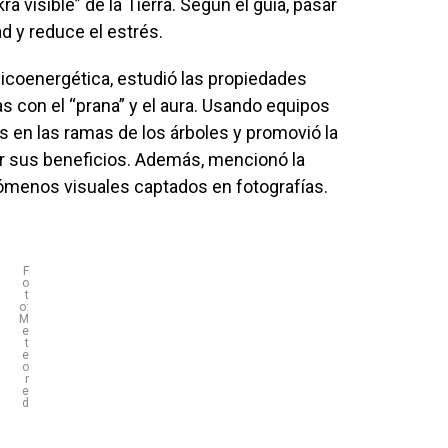
a visible” de la Tierra. Según el guía, pasar
d y reduce el estrés.
psicoenergética, estudió las propiedades
s con el “prana” y el aura. Usando equipos
os en las ramas de los árboles y promovió la
bir sus beneficios. Además, mencionó la
ómenos visuales captados en fotografías.
F
o
t
o:
M
e
t
e
o
r
e
d