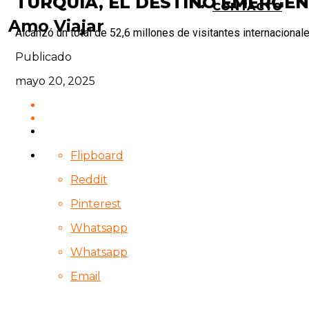
TURQUÍA, EL DESTINO EMERGEN
CONTACTO
Amo Viajar
Alcanzó un total de 52,6 millones de visitantes internacionale
Publicado
mayo 20, 2025
Flipboard
Reddit
Pinterest
Whatsapp
Whatsapp
Email