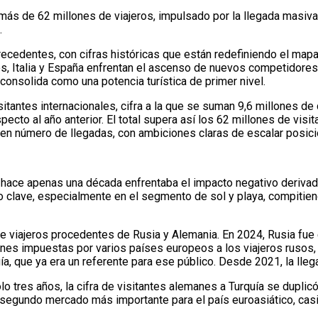
 más de 62 millones de viajeros, impulsado por la llegada masiv
.
ecedentes, con cifras históricas que están redefiniendo el mapa
s, Italia y España enfrentan el ascenso de nuevos competidores
consolida como una potencia turística de primer nivel.
sitantes internacionales, cifra a la que se suman 9,6 millones d
cto al año anterior. El total supera así los 62 millones de visit
l en número de llegadas, con ambiciones claras de escalar posic
e hace apenas una década enfrentaba el impacto negativo derivado
 clave, especialmente en el segmento de sol y playa, compitie
de viajeros procedentes de Rusia y Alemania. En 2024, Rusia fue 
cciones impuestas por varios países europeos a los viajeros ruso
ía, que ya era un referente para ese público. Desde 2021, la lle
o tres años, la cifra de visitantes alemanes a Turquía se duplic
segundo mercado más importante para el país euroasiático, casi i