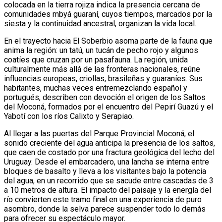
colocada en la tierra rojiza indica la presencia cercana de
comunidades mbyá guaraní, cuyos tiempos, marcados por la
siesta y la continuidad ancestral, organizan la vida local.
En el trayecto hacia El Soberbio asoma parte de la fauna que
anima la región: un tatú, un tucán de pecho rojo y algunos
coatíes que cruzan por un pasafauna. La región, unida
culturalmente más allá de las fronteras nacionales, reúne
influencias europeas, criollas, brasileñas y guaraníes. Sus
habitantes, muchas veces entremezclando español y
portugués, describen con devoción el origen de los Saltos
del Moconá, formados por el encuentro del Pepirí Guazú y el
Yabotí con los ríos Calixto y Serapiao.
Al llegar a las puertas del Parque Provincial Moconá, el
sonido creciente del agua anticipa la presencia de los saltos,
que caen de costado por una fractura geológica del lecho del
Uruguay. Desde el embarcadero, una lancha se interna entre
bloques de basalto y lleva a los visitantes bajo la potencia
del agua, en un recorrido que se sacude entre cascadas de 3
a 10 metros de altura. El impacto del paisaje y la energía del
río convierten este tramo final en una experiencia de puro
asombro, donde la selva parece suspender todo lo demás
para ofrecer su espectáculo mayor.