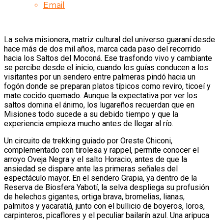
Email
La selva misionera, matriz cultural del universo guaraní desde
hace más de dos mil años, marca cada paso del recorrido
hacia los Saltos del Moconá. Ese trasfondo vivo y cambiante
se percibe desde el inicio, cuando los guías conducen a los
visitantes por un sendero entre palmeras pindó hacia un
fogón donde se preparan platos típicos como reviro, ticoeí y
mate cocido quemado. Aunque la expectativa por ver los
saltos domina el ánimo, los lugareños recuerdan que en
Misiones todo sucede a su debido tiempo y que la
experiencia empieza mucho antes de llegar al río.
Un circuito de trekking guiado por Oreste Chiconi,
complementado con tirolesa y rappel, permite conocer el
arroyo Oveja Negra y el salto Horacio, antes de que la
ansiedad se dispare ante las primeras señales del
espectáculo mayor. En el sendero Grapia, ya dentro de la
Reserva de Biosfera Yabotí, la selva despliega su profusión
de helechos gigantes, ortiga brava, bromelias, lianas,
palmitos y yacaratiá, junto con el bullicio de boyeros, loros,
carpinteros, picaflores y el peculiar bailarín azul. Una aripuca