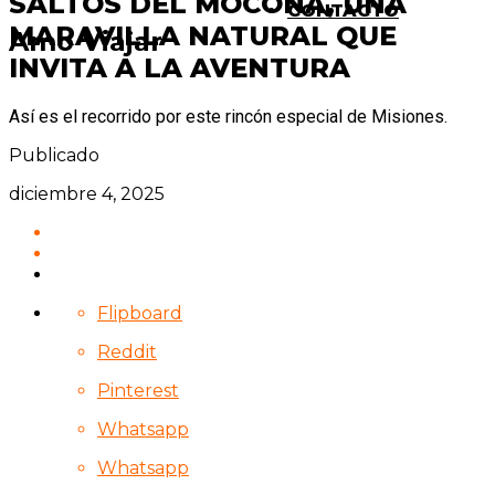
SALTOS DEL MOCONÁ, UNA
CONTACTO
MARAVILLA NATURAL QUE
Amo Viajar
INVITA A LA AVENTURA
Así es el recorrido por este rincón especial de Misiones.
Publicado
diciembre 4, 2025
Flipboard
Reddit
Pinterest
Whatsapp
Whatsapp