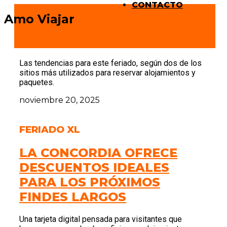
CONTACTO
ÚLTIMO FINDE LARGO DEL
Amo Viajar
AÑO: CUÁLES SON LOS
DESTINOS MÁS BUSCADOS
Las tendencias para este feriado, según dos de los
sitios más utilizados para reservar alojamientos y
paquetes.
noviembre 20, 2025
FERIADO XL
LA CONCORDIA OFRECE
DESCUENTOS IDEALES
PARA LOS PRÓXIMOS
FINDES LARGOS
Una tarjeta digital pensada para visitantes que