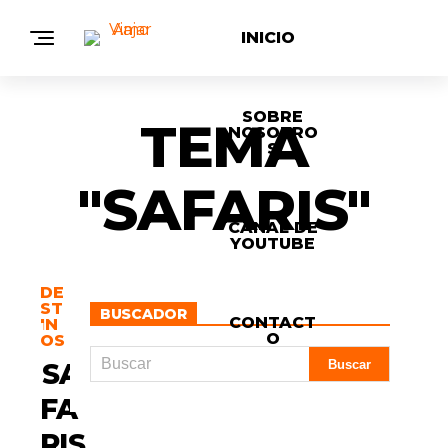
INICIO
SOBRE
TEMA
NOSOTRO
S
"SAFARIS"
CANAL DE
YOUTUBE
DE
ST
BUSCADOR
CONTACT
IN
M
O
OS
Á
S
SA
N
O
FA
T
I
RIS
C