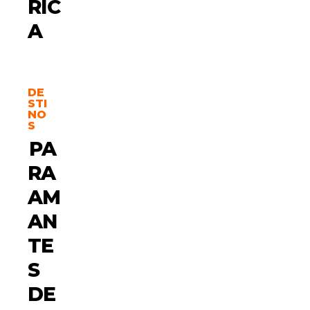
RIC
A
DE
STI
NO
S
PA
RA
AM
AN
TE
S
DE