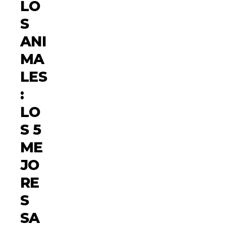
LO
S
ANI
MA
LES
:
LO
S 5
ME
JO
RE
S
SA