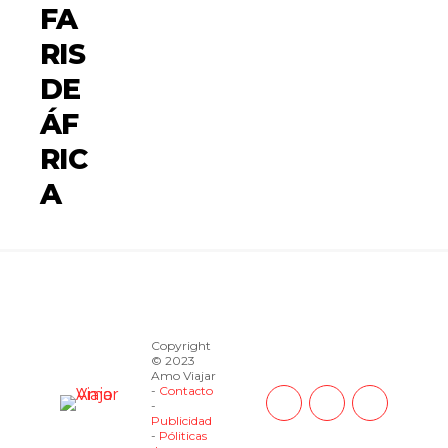
FA
RIS
DE
ÁF
RIC
A
Copyright
© 2023
Amo Viajar
-
Contacto
-
Publicidad
-
Póliticas