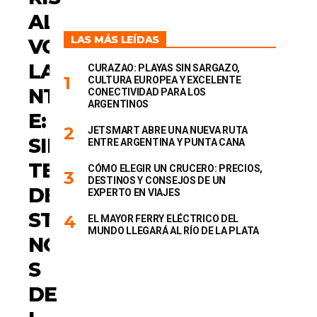
I
AL
A
S
LAS MÁS LEÍDAS
VO
LA
CURAZAO: PLAYAS SIN SARGAZO,
CULTURA EUROPEA Y EXCELENTE
NT
CONECTIVIDAD PARA LOS
ARGENTINOS
E:
JETSMART ABRE UNA NUEVA RUTA
SIE
ENTRE ARGENTINA Y PUNTA CANA
TE
CÓMO ELEGIR UN CRUCERO: PRECIOS,
DESTINOS Y CONSEJOS DE UN
DE
EXPERTO EN VIAJES
STI
EL MAYOR FERRY ELÉCTRICO DEL
MUNDO LLEGARÁ AL RÍO DE LA PLATA
NO
S
DE