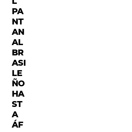
L
PA
NT
AN
AL
BR
ASI
LE
ÑO
HA
ST
A
ÁF