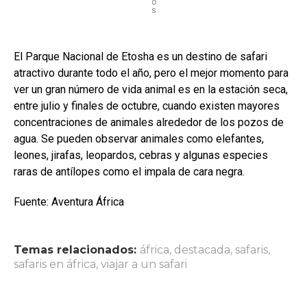
o
s
El Parque Nacional de Etosha es un destino de safari
atractivo durante todo el año, pero el mejor momento para
ver un gran número de vida animal es en la estación seca,
entre julio y finales de octubre, cuando existen mayores
concentraciones de animales alrededor de los pozos de
agua. Se pueden observar animales como elefantes,
leones, jirafas, leopardos, cebras y algunas especies
raras de antílopes como el impala de cara negra.
Fuente: Aventura África
Temas relacionados:
áfrica
,
destacada
,
safaris
,
safaris en áfrica
,
viajar a un safari