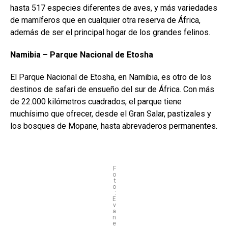
hasta 517 especies diferentes de aves, y más variedades
de mamíferos que en cualquier otra reserva de África,
además de ser el principal hogar de los grandes felinos.
Namibia – Parque Nacional de Etosha
El Parque Nacional de Etosha, en Namibia, es otro de los
destinos de safari de ensueño del sur de África. Con más
de 22.000 kilómetros cuadrados, el parque tiene
muchísimo que ofrecer, desde el Gran Salar, pastizales y
los bosques de Mopane, hasta abrevaderos permanentes.
F
o
t
o
:
E
v
a
n
e