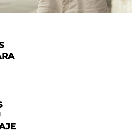
S
ARA
S
U
AJE