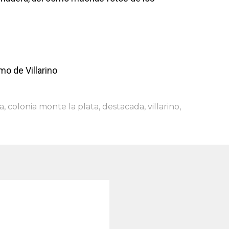
mo de Villarino
a
,
colonia monte la plata
,
destacada
,
villarino
,