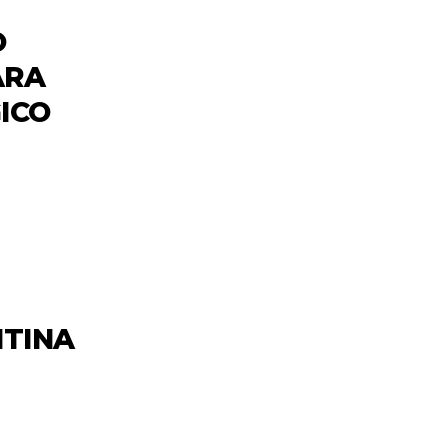
O
ARA
ICO
NTINA