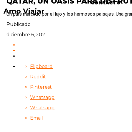
QATAR, UN OASIS PARA DISFRU
CONTACTO
Amo Viajar
Un país marcado por el lujo y los hermosos paisajes. Una gra
Publicado
diciembre 6, 2021
Flipboard
Reddit
Pinterest
Whatsapp
Whatsapp
Email