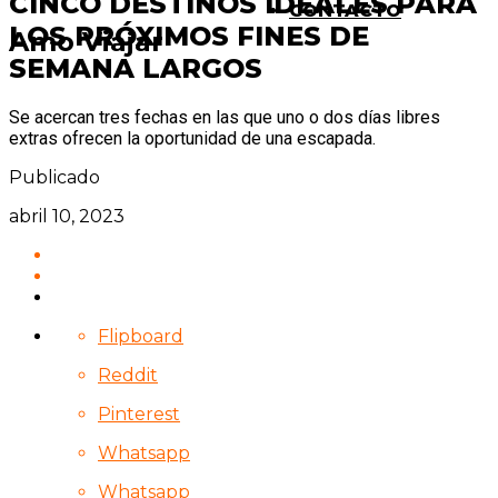
CINCO DESTINOS IDEALES PARA
CONTACTO
LOS PRÓXIMOS FINES DE
Amo Viajar
SEMANA LARGOS
Se acercan tres fechas en las que uno o dos días libres
extras ofrecen la oportunidad de una escapada.
Publicado
abril 10, 2023
Flipboard
Reddit
Pinterest
Whatsapp
Whatsapp