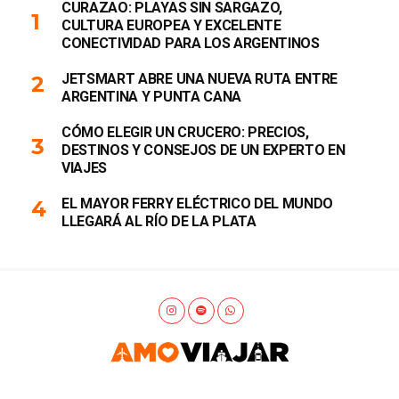
CURAZAO: PLAYAS SIN SARGAZO,
CULTURA EUROPEA Y EXCELENTE
CONECTIVIDAD PARA LOS ARGENTINOS
JETSMART ABRE UNA NUEVA RUTA ENTRE
ARGENTINA Y PUNTA CANA
CÓMO ELEGIR UN CRUCERO: PRECIOS,
DESTINOS Y CONSEJOS DE UN EXPERTO EN
VIAJES
EL MAYOR FERRY ELÉCTRICO DEL MUNDO
LLEGARÁ AL RÍO DE LA PLATA