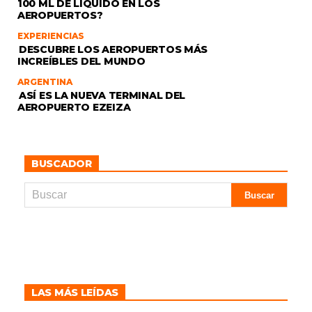
100 ML DE LÍQUIDO EN LOS
AEROPUERTOS?
EXPERIENCIAS
DESCUBRE LOS AEROPUERTOS MÁS
INCREÍBLES DEL MUNDO
ARGENTINA
ASÍ ES LA NUEVA TERMINAL DEL
AEROPUERTO EZEIZA
BUSCADOR
LAS MÁS LEÍDAS