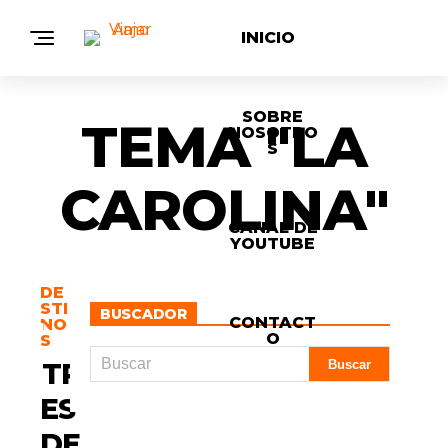
INICIO
SOBRE
TEMA "LA
NOSOTRO
S
CAROLINA"
CANAL DE
YOUTUBE
DE
STI
BUSCADOR
CONTACT
NO
M
O
S
Á
S
TR
N
O
ES
T
I
DE
C