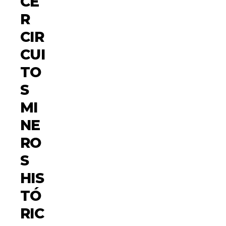
CE
R
CIR
CUI
TO
S
MI
NE
RO
S
HIS
TÓ
RIC