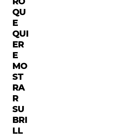
RO
QU
E
QUI
ER
E
MO
ST
RA
R
SU
BRI
LL