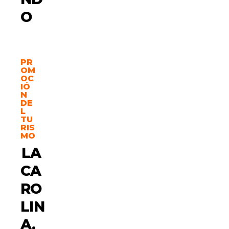
O
PR
OM
OC
IÓ
N
DE
L
TU
RIS
MO
LA
CA
RO
LIN
A,