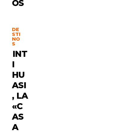
OS
DE
STI
NO
S
INT
I
HU
ASI
, LA
«C
AS
A