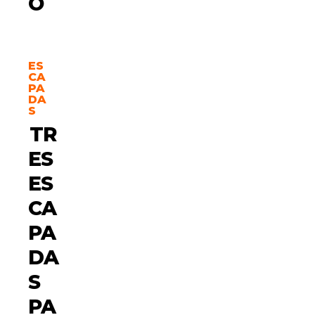
O
ES
CA
PA
DA
S
TR
ES
ES
CA
PA
DA
S
PA