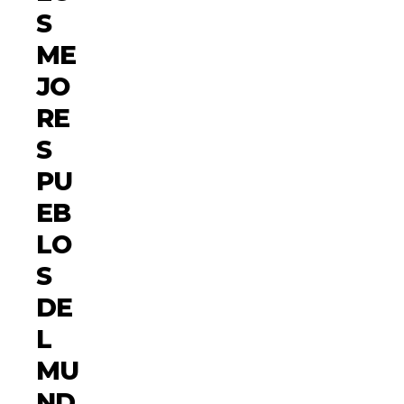
S
ME
JO
RE
S
PU
EB
LO
S
DE
L
MU
ND