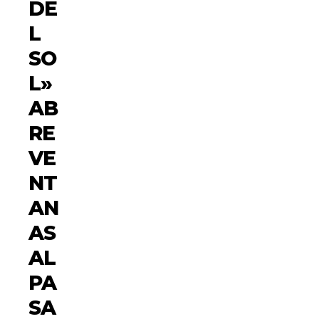
DE
L
SO
L»
AB
RE
VE
NT
AN
AS
AL
PA
SA