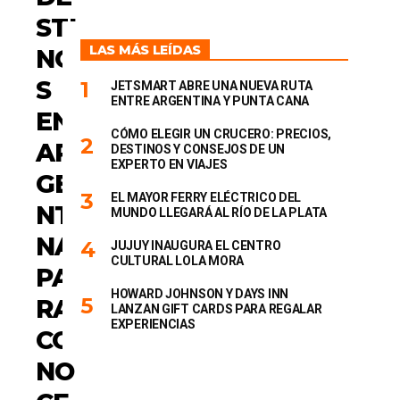
I
STI
A
S
LAS MÁS LEÍDAS
NO
S
JETSMART ABRE UNA NUEVA RUTA
ENTRE ARGENTINA Y PUNTA CANA
EN
CÓMO ELEGIR UN CRUCERO: PRECIOS,
AR
DESTINOS Y CONSEJOS DE UN
EXPERTO EN VIAJES
GE
EL MAYOR FERRY ELÉCTRICO DEL
NTI
MUNDO LLEGARÁ AL RÍO DE LA PLATA
NA
JUJUY INAUGURA EL CENTRO
CULTURAL LOLA MORA
PA
HOWARD JOHNSON Y DAYS INN
RA
LANZAN GIFT CARDS PARA REGALAR
EXPERIENCIAS
CO
NO