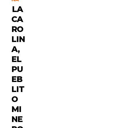
LA
CA
RO
LIN
A,
EL
PU
EB
LIT
O
MI
NE