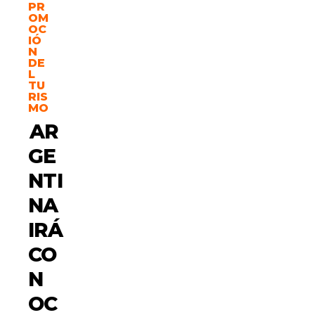
PR
OM
OC
IÓ
N
DE
L
TU
RIS
MO
AR
GE
NTI
NA
IRÁ
CO
N
OC