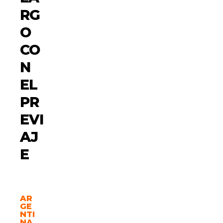
RG
O
CO
N
EL
PR
EVI
AJ
E
AR
GE
NTI
NA