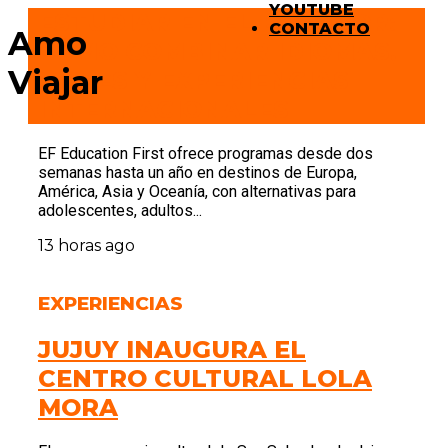
YOUTUBE
ESTUDIAR EN EL EXTERIOR:
CONTACTO
Amo
CÓMO COMBINAR IDIOMAS,
Viajar
VIAJES Y EXPERIENCIAS
INTERNACIONALES
EF Education First ofrece programas desde dos
semanas hasta un año en destinos de Europa,
América, Asia y Oceanía, con alternativas para
adolescentes, adultos...
13 horas ago
EXPERIENCIAS
JUJUY INAUGURA EL
CENTRO CULTURAL LOLA
MORA