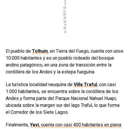
n
F
ot
o:
W
ik
ip
e
di
a
El pueblo de
Tolhuin
, en Tierra del Fuego, cuenta con unos
10.000 habitantes y es un pueblo rodeado del bosque
andino patagónico, en una zona de transición entre la
cordillera de los Andes y la estepa fueguina.
La turística localidad neuquina de
Villa Traful
, con casi
1.000 habitantes, se encuentra sobre la cordillera de los
Andes y forma parte del Parque Nacional Nahuel Huapi,
ubicada sobre la margen sur del lago Traful, lo que forma
el Corredor de los Siete Lagos.
Finalmente,
Yavi
, cuenta con casi 400 habitantes en plena