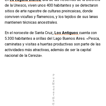
de la Unesco, viven unos 400 habitantes y se detectaron
sitios de arte rupestre de culturas preincaicas, donde
conviven vicuñas y flamencos, y los tejidos de sus lanas
mantienen técnicas ancestrales.
En el noroeste de Santa Cruz
,
Los Antiguos
cuenta con
5.300 habitantes a orillas del Lago Buenos Aires. «Pesca,
caminatas y visitas a huertas productivas son parte de las
actividades más atractivas, además de ser la capital
nacional de la Cereza».
P
u
e
bl
o
d
e
T
ol
h
ui